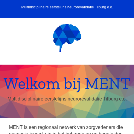
Ga
Multidisciplinaire eerstelijns neurorevalidatie Tilburg e.o.
naar
inhoud
Welkom bij MENT
Multidisciplinaire eerstelijns neurorevalidatie Tilburg e.o.
MENT is een regionaal netwerk van zorgverleners die
gespecialiseerd zijn in het behandelen en begeleiden